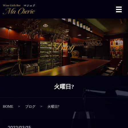
メ
火曜日?
HOME
ブログ
火曜日?
2022/03/15