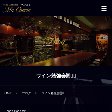
メ
ワイン勉強会🗒✍🏻
HOME
ブログ
ワイン勉強会🗒✍🏻
2025/02/01