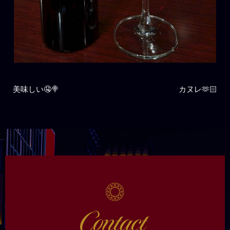
美味しい🤤🍭
カヌレ🫶🏻