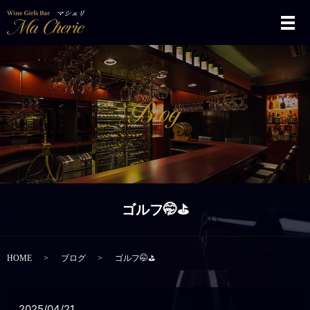
メ
ゴルフ🤭⛳
HOME
ブログ
ゴルフ🤭⛳
2025/04/21