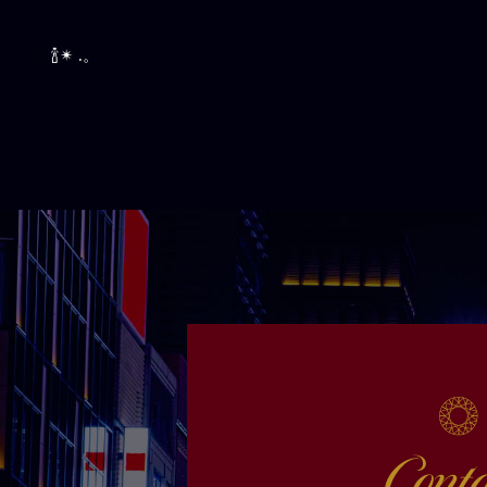
🍾✴︎ .。