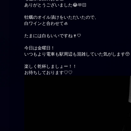
ありがとうございました😂🫶🏻
牡蠣のオイル漬けをいただいたので、
白ワインと合わせて🦪
たまには白もいいですね🍷‎🤍
今日は金曜日！
いつもより電車も駅周辺も混雑していた気がします🥺
楽しく乾杯しましょー！！
お待ちしております♡♡