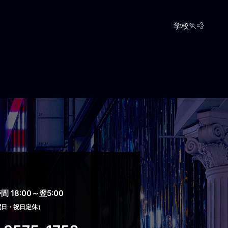
学校🏃‪💨
 18:00～翌5:00
曜日・祝日定休）