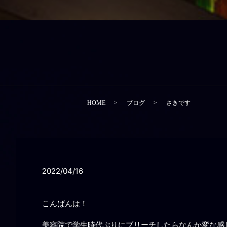
HOME
ブログ
さきです
2022/04/16
こんばんは！
美容院で学生時代ぶりにブリーチしたらなんか変な感