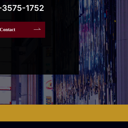
-3575-1752
Contact