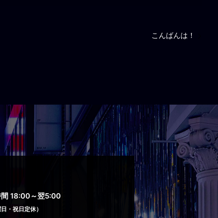
こんばんは！
 18:00～翌5:00
曜日・祝日定休）