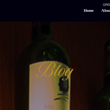
OPEN
Abou
Home