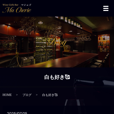
メ
白も好き🥰
HOME
ブログ
白も好き🥰
2025/07/15