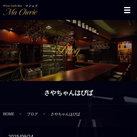
メ
さやちゃんはぴば
HOME
ブログ
さやちゃんはぴば
2025/09/24