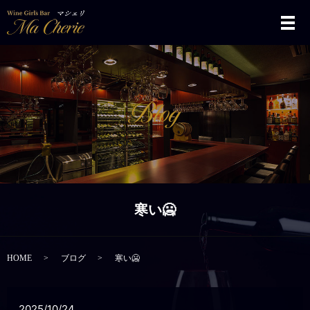
メ
寒い🥶
HOME
ブログ
寒い🥶
2025/10/24