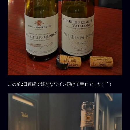
この前2日連続で好きなワイン頂けて幸せでした( ´˘` )