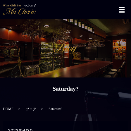
メ
Saturday?
HOME
ブログ
Saturday?
2022/04/30