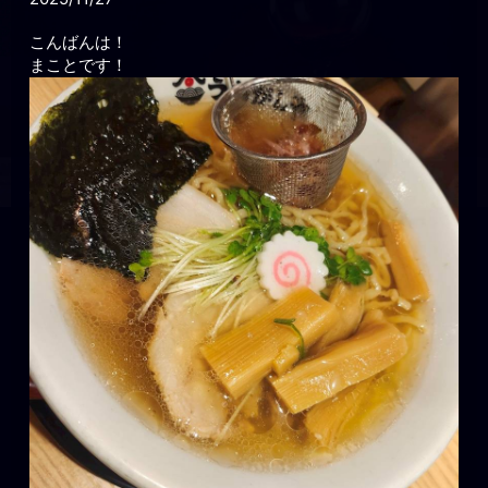
こんばんは！
まことです！