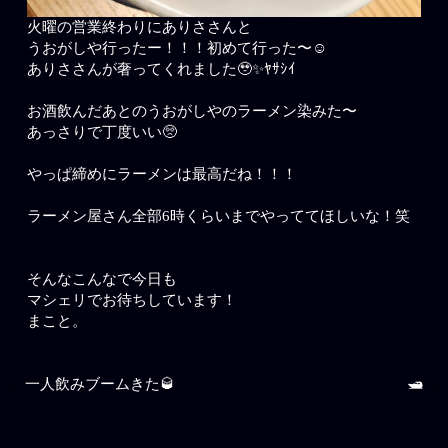
火曜の営業終わりにありささんと
うおがしや行ったー！！！初めて行った〜☺️
ありささんが奢ってくれました🥹✨ﾔｻｼｲ
お酒飲んだあとのうおがしやのラーメン染みた〜
あっさりで丁度いい🥺
やっぱ締めにラーメンは最高だね！！！
ラーメン屋さん全部6時くらいまでやっててほしいな！笑
そんなこんなで今日も
マシェリでお待ちしています！
まこと。
一人飲みブームきた🥃
🛥️