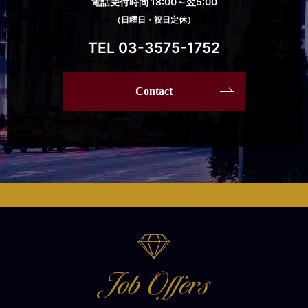
電話受付時間 18:00～翌5:00
（日曜日・祝日定休）
TEL 03-3575-1752
Contact