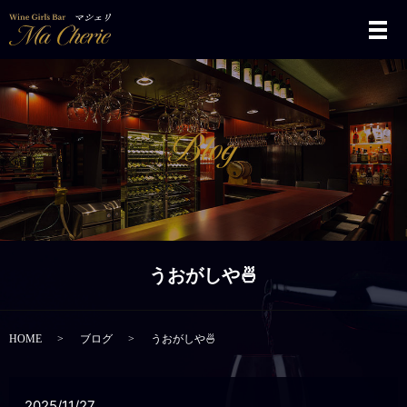
メ
うおがしや🍜
HOME
ブログ
うおがしや🍜
2025/11/27