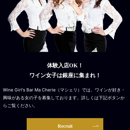
体験入店OK！
ワイン女子は銀座に集まれ！
Wine Girl's Bar Ma Cherie（マシェリ）では、ワインが好き・
興味がある女の子を募集しております。詳しくは下記ボタンか
らご覧ください。
Recruit