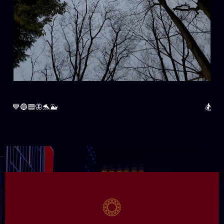
💙🔵🟦🦋🐬🐳
🏂