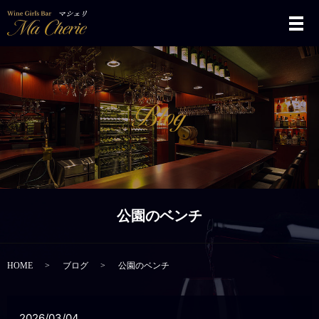
メ
公園のベンチ
HOME
ブログ
公園のベンチ
2026/03/04