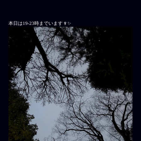
本日は19-23時までいます🍷✨