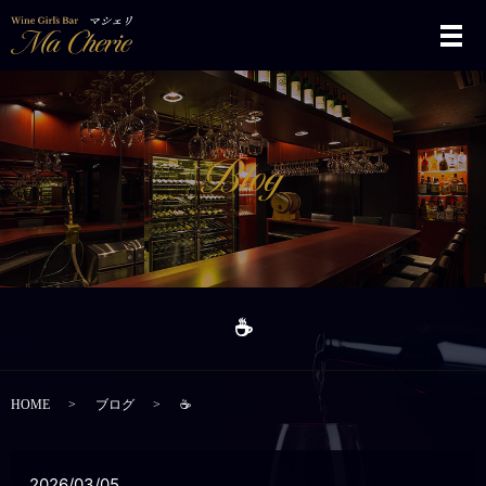
メ
☕️
HOME
ブログ
☕️
2026/03/05