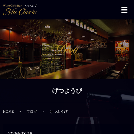
メ
げつようび
HOME
ブログ
げつようび
2026/03/16