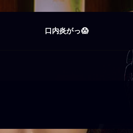
口内炎がっ😱