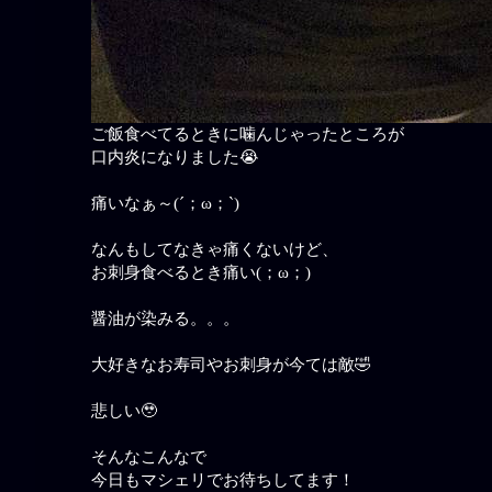
ご飯食べてるときに噛んじゃったところが
口内炎になりました😭
痛いなぁ～(´；ω；`)
なんもしてなきゃ痛くないけど、
お刺身食べるとき痛い(；ω；)
醤油が染みる。。。
大好きなお寿司やお刺身が今ては敵🤣
悲しい🥹
そんなこんなで
今日もマシェリでお待ちしてます！