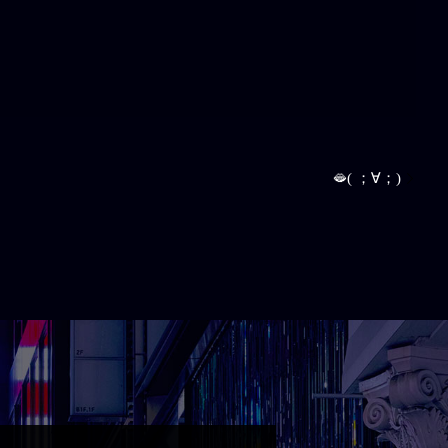
🫦( ；∀；)