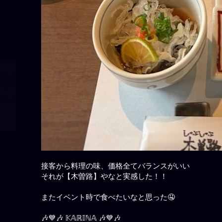
接客から料理の味、価格全てバランスがいい
それが【木曽路】やなと実感した！！
またイベント時で食べたいなと思った🤤
🎶💙🎶 𝕂𝔸ℝ𝕀ℕ𝔸 🎶💙🎶