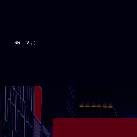
🫦( ；∀；)