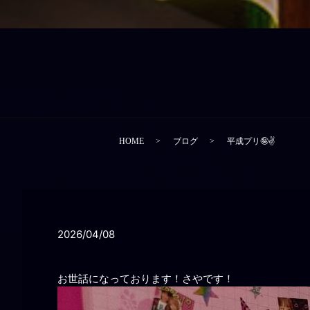
HOME
ブログ
平成プリ🤪✌
2026/04/08
お世話になっております！さやです！