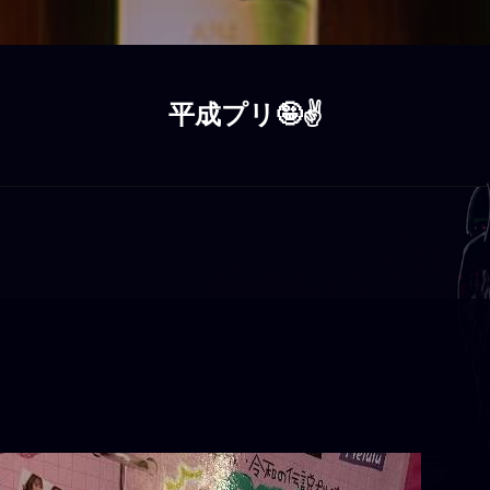
平成プリ🤪✌