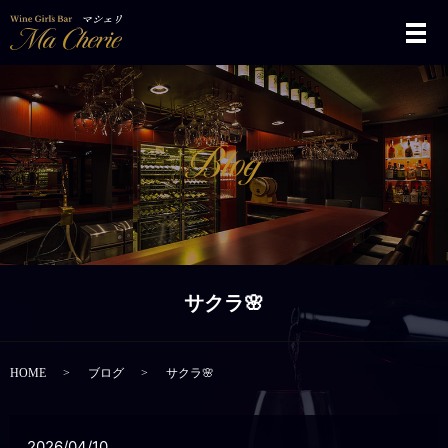
メ
サクラ🌸
HOME
ブログ
サクラ🌸
2026/04/10