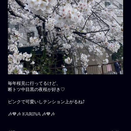
毎年桜見に行ってるけど、
断トツ中目黒の夜桜が好き♡
ピンクで可愛いしテンション上がるね⤴️
🎶💙🎶 𝕂𝔸ℝ𝕀ℕ𝔸 🎶💙🎶