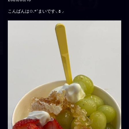
こんばんは✩.*˚まいです⸜🌷⸝‍