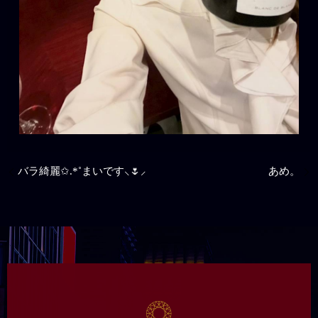
バラ綺麗✩.*˚まいです⸜🌷︎⸝‍
あめ。