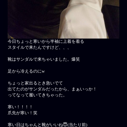
今日ちょっと寒いから半袖に上着を着る
スタイルで来たんですけど、、、
靴はサンダルで来ちゃいました。爆笑
足から冷えるのにw
ちょっと家出るとき急いでて
出てたのがサンダルだったから、まぁいっか！
ってなって履いてきちゃった。
寒い！！！！
爪先が寒い！笑
寒い日はちゃんと靴がいいね😇(当たり前)