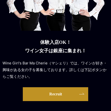
体験入店OK！
ワイン女子は銀座に集まれ！
Wine Girl's Bar Ma Cherie（マシェリ）では、ワインが好き・
興味がある女の子を募集しております。詳しくは下記ボタンか
らご覧ください。
Recruit