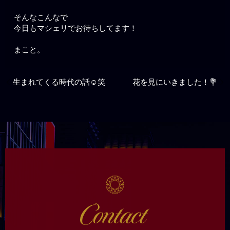
そんなこんなで
今日もマシェリでお待ちしてます！
まこと。
生まれてくる時代の話☺️笑
花を見にいきました！💐