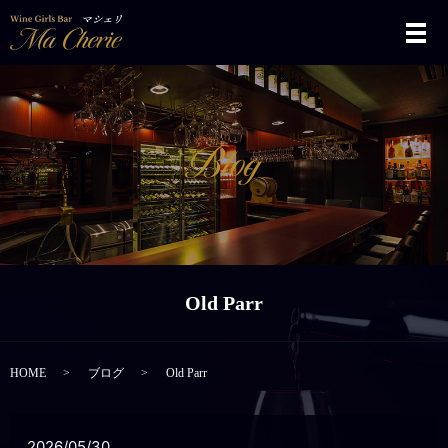
メ
Old Parr
HOME
ブログ
Old Parr
2026/05/30