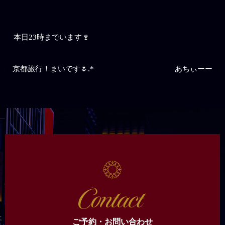
本日23時までいます🍷
京都旅行！まいです🌷.*
あちぃーー
ご予約・お問い合わせ