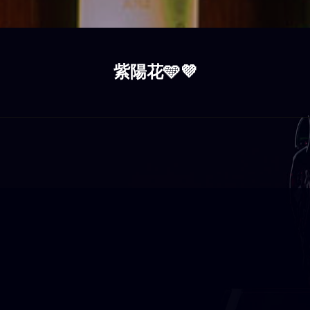
紫陽花🩵💜‪