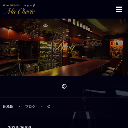
メ
⚾️
HOME
ブログ
⚾️
2026/06/09