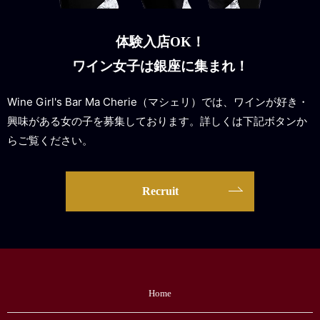
体験入店OK！
ワイン女子は銀座に集まれ！
Wine Girl's Bar Ma Cherie（マシェリ）では、ワインが好き・
興味がある女の子を募集しております。詳しくは下記ボタンか
らご覧ください。
Recruit
Home