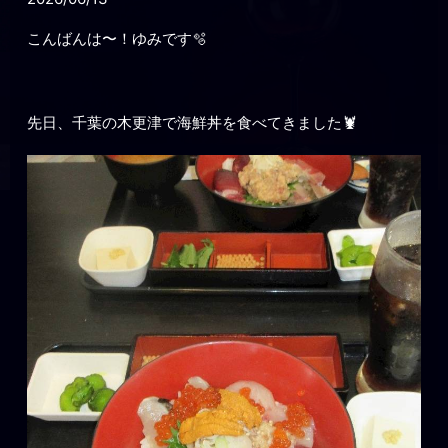
こんばんは〜！ゆみです🫧
先日、千葉の木更津で海鮮丼を食べてきました🦞