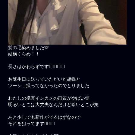
髪の毛染めました🫶
結構くらめ！！
長さはかわらずです🙂‍↕️🙂‍↕️🙂‍↕️
お誕生日に送っていただいた胡蝶と
ツーショ撮ってなかったのでとりました
わたしの携帯インカメの画質がやばい笑
明るいとこは大丈夫なんだけど暗いとこが笑
あと少しでも新作がでるはずなので
それを狙ってます🙂‍↕️🙂‍↕️