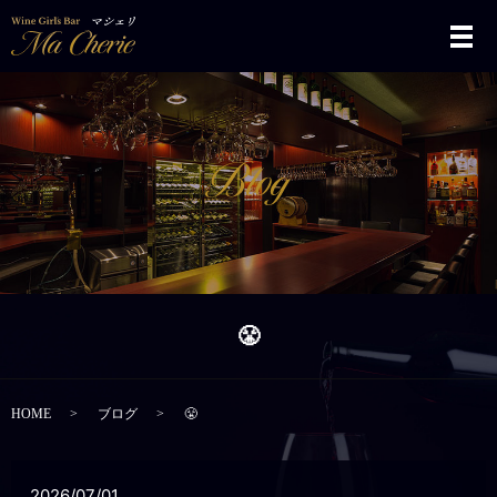
メ
😤
HOME
ブログ
😤
2026/07/01