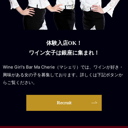
体験入店OK！
ワイン女子は銀座に集まれ！
Wine Girl's Bar Ma Cherie（マシェリ）では、ワインが好き・
興味がある女の子を募集しております。詳しくは下記ボタンか
らご覧ください。
Recruit