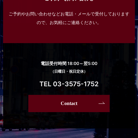
ご予約やお問い合わせなどお電話・メールで受付しております
ので、
お気軽にご連絡ください。
電話受付時間 18:00～翌5:00
（日曜日・祝日定休）
TEL 03-3575-1752
Contact