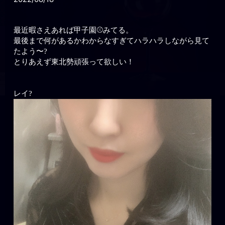
最近暇さえあれば甲子園⚾️みてる。
最後まで何があるかわからなすぎてハラハラしながら見て
たよう〜?
とりあえず東北勢頑張って欲しい！
レイ?