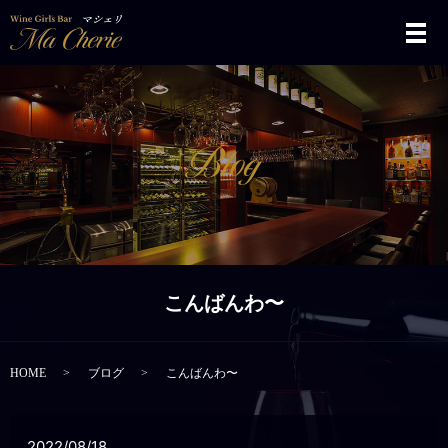
メ
こんばんわ〜
HOME
ブログ
こんばんわ〜
2022/08/18