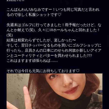
こんばんわん?みなみですー！いつも同じ写真だと言われ
るので珍しく私服ショットです♡
先週末はゴルフに行ってきました！雨予報だったけど、な
んとか耐えて(笑)、久々に18ホールちゃんと回れました！
(笑)
結果は相変わらずでしたが、楽しかった〜
そして、翌日チッパーなるものを買いにゴルフショップに
行ったら、店員さんの口車にのせられ何故か新しいアイア
ンとユーティリティとパターを買わせられました???
これはますます頑張らねば……
それでは今日も元気にお待ちしております♡