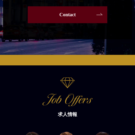
Contact
求人情報