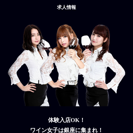
求人情報
体験入店OK！
ワイン女子は銀座に集まれ！