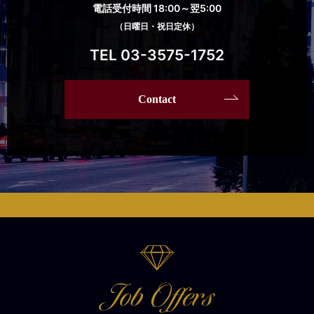
電話受付時間 18:00～翌5:00
（日曜日・祝日定休）
TEL 03-3575-1752
Contact