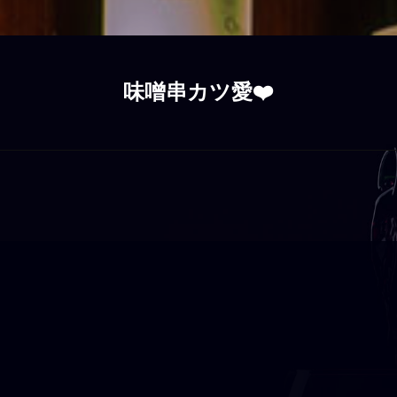
味噌串カツ愛❤️