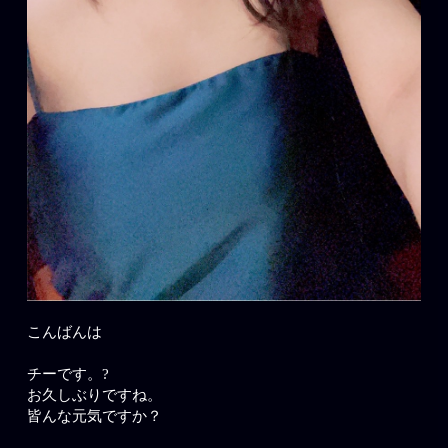
こんばんは
チーです。?
お久しぶりですね。
皆んな元気ですか？