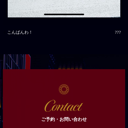
こんばんわ！
???
ご予約・お問い合わせ