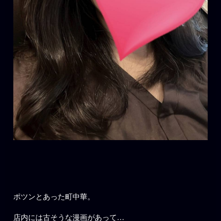
ポツンとあった町中華。
店内には古そうな漫画があって…