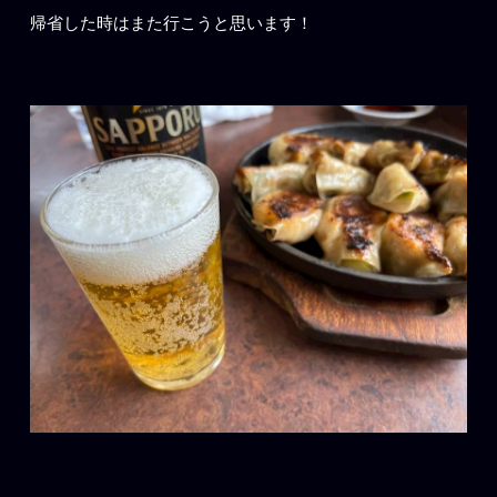
帰省した時はまた行こうと思います！