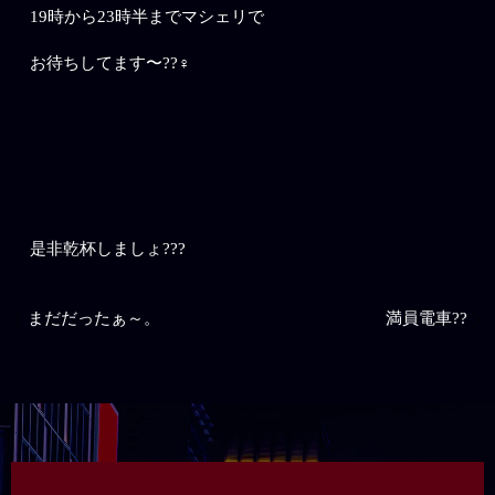
19時から23時半までマシェリで
お待ちしてます〜??‍♀️
是非乾杯しましょ???
まだだったぁ～。
満員電車?‍?