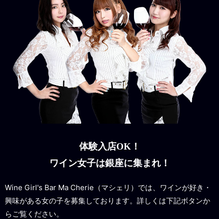
体験入店OK！
ワイン女子は銀座に集まれ！
Wine Girl's Bar Ma Cherie（マシェリ）では、ワインが好き・
興味がある女の子を募集しております。詳しくは下記ボタンか
らご覧ください。